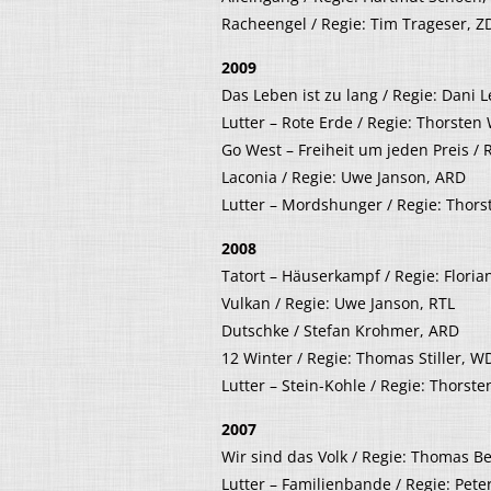
Racheengel / Regie: Tim Trageser, Z
2009
Das Leben ist zu lang / Regie: Dani L
Lutter – Rote Erde / Regie: Thorsten
Go West – Freiheit um jeden Preis / 
Laconia / Regie: Uwe Janson, ARD
Lutter – Mordshunger / Regie: Thors
2008
Tatort – Häuserkampf / Regie: Flori
Vulkan / Regie: Uwe Janson, RTL
Dutschke / Stefan Krohmer, ARD
12 Winter / Regie: Thomas Stiller, W
Lutter – Stein-Kohle / Regie: Thorst
2007
Wir sind das Volk / Regie: Thomas Be
Lutter – Familienbande / Regie: Pete