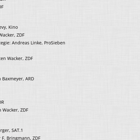
DF
evy, Kino
 Wacker, ZDF
Regie: Andreas Linke, ProSieben
ten Wacker, ZDF
an Baxmeyer, ARD
DR
en Wacker, ZDF
rger, SAT.1
r F. Bringmann, ZDF