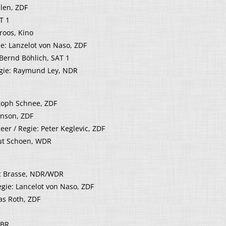
nlen, ZDF
T 1
roos, Kino
ie: Lanzelot von Naso, ZDF
Bernd Böhlich, SAT 1
egie: Raymund Ley, NDR
stoph Schnee, ZDF
anson, ZDF
r / Regie: Peter Keglevic, ZDF
mut Schoen, WDR
c Brasse, NDR/WDR
egie: Lancelot von Naso, ZDF
as Roth, ZDF
 BR