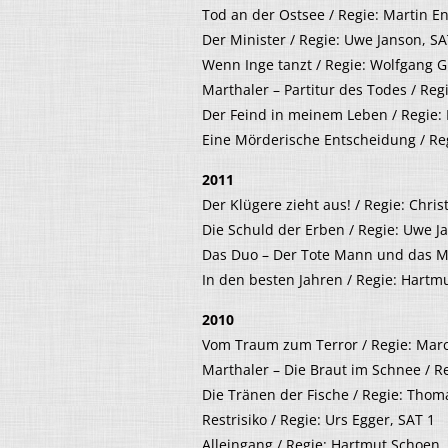
Tod an der Ostsee / Regie: Martin E
Der Minister / Regie: Uwe Janson, SA
Wenn Inge tanzt / Regie: Wolfgang G
Marthaler – Partitur des Todes / Reg
Der Feind in meinem Leben / Regie: 
Eine Mörderische Entscheidung / R
2011
Der Klügere zieht aus! / Regie: Chri
Die Schuld der Erben / Regie: Uwe J
Das Duo – Der Tote Mann und das Mee
In den besten Jahren / Regie: Hart
2010
Vom Traum zum Terror / Regie: Mar
Marthaler – Die Braut im Schnee / R
Die Tränen der Fische / Regie: Thom
Restrisiko / Regie: Urs Egger, SAT 1
Alleingang / Regie: Hartmut Schoen,