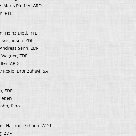
: Maris Pfeiffer, ARD
n, RTL
, Heinz Dietl, RTL
:Uwe Janson, ZDF
 Andreas Senn, ZDF
n Wagner, ZDF
ffer, ARD
/ Regie: Dror Zahavi, SAT.1
n, ZDF
Sieben
Sohn, Kino
ie: Hartmut Schoen, WDR
g, ZDF