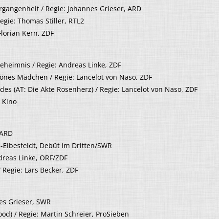
rgangenheit / Regie: Johannes Grieser, ARD
gie: Thomas Stiller, RTL2
Florian Kern, ZDF
eheimnis / Regie: Andreas Linke, ZDF
hönes Mädchen / Regie: Lancelot von Naso, ZDF
es (AT: Die Akte Rosenherz) / Regie: Lancelot von Naso, ZDF
, Kino
 ARD
-Eibesfeldt, Debüt im Dritten/SWR
dreas Linke, ORF/ZDF
Regie: Lars Becker, ZDF
nes Grieser, SWR
ood) / Regie: Martin Schreier, ProSieben