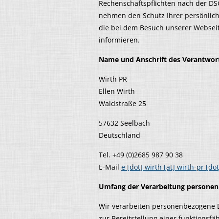
Rechenschaftspflichten nach der D
nehmen den Schutz Ihrer persönlic
die bei dem Besuch unserer Webse
informieren.
Name und Anschrift des Verantwor
Wirth PR
Ellen Wirth
Waldstraße 25
57632 Seelbach
Deutschland
Tel. +49 (0)2685 987 90 38
E-Mail
e [dot] wirth [at] wirth-pr [do
Umfang der Verarbeitung persone
Wir verarbeiten personenbezogene D
zur Bereitstellung einer funktionsf